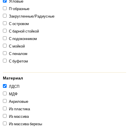
Угловые
П-образные
Закругленные/Радиусные
С островом
С барной стойкой
С подоконником
С мойкой
С пеналом
С буфетом
Материал
ЛДСП
МДФ
Акриловые
Из пластика
Из массива
Из массива березы