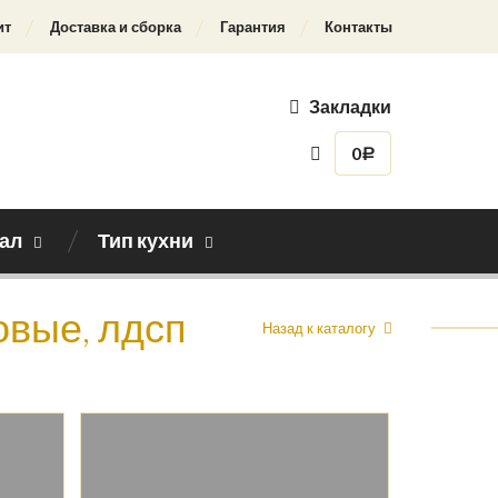
ит
Доставка и сборка
Гарантия
Контакты
Закладки
0
Р
ал
Тип кухни
овые, лдсп
Назад к каталогу