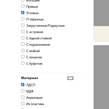
Большие
Прямые
Угловые
П-образные
Закругленные/Радиусные
С островом
С барной стойкой
С подоконником
С мойкой
С пеналом
С буфетом
Материал
ЛДСП
МДФ
Акриловые
Из пластика