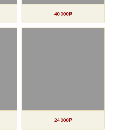
40 000
Р
24 000
Р