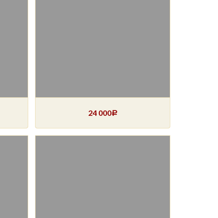
24 000
Р