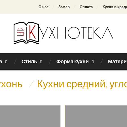
О нас
Замер
Оплата
Кухня в кред
а
Стиль
Форма кухни
Матери
ухонь
/
Кухни средний, угл