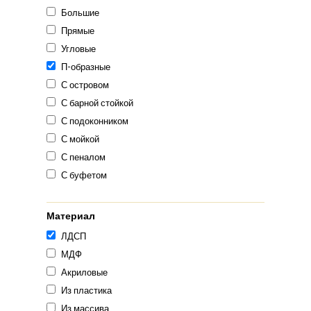
Большие
Прямые
Угловые
П-образные
С островом
С барной стойкой
С подоконником
С мойкой
С пеналом
С буфетом
Материал
ЛДСП
МДФ
Акриловые
Из пластика
Из массива