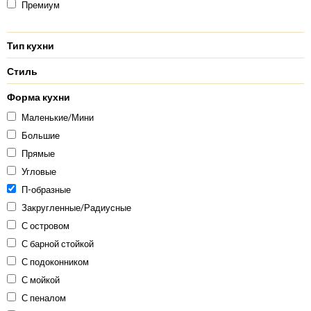
Премиум
Тип кухни
Стиль
Форма кухни
Маленькие/Мини
Большие
Прямые
Угловые
П-образные
Закругленные/Радиусные
С островом
С барной стойкой
С подоконником
С мойкой
С пеналом