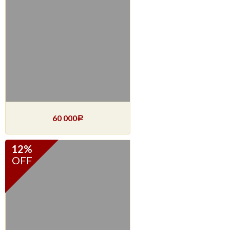
60 000
Р
12%
OFF