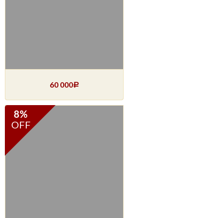
60 000
Р
8%
OFF