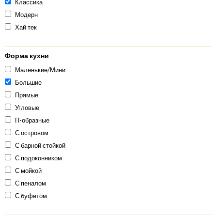
Классика
Модерн
Хай тек
Форма кухни
Маленькие/Мини
Большие
Прямые
Угловые
П-образные
С островом
С барной стойкой
С подоконником
С мойкой
С пеналом
С буфетом