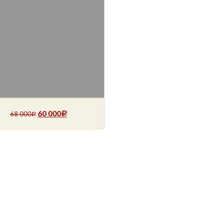
60 000
68 000
Р
Р