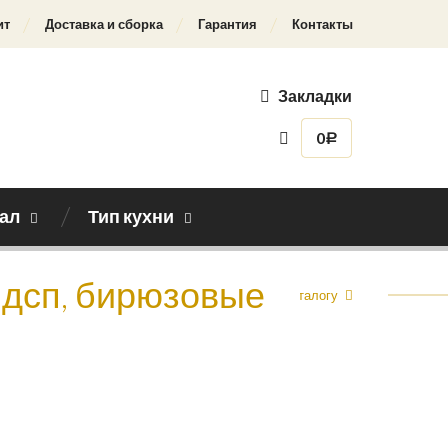
ит
Доставка и сборка
Гарантия
Контакты
Закладки
0
Р
ал
Тип кухни
 лдсп, бирюзовые
Назад к каталогу