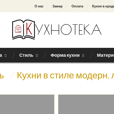
О нас
Замер
Оплата
Кухня в кред
а
Стиль
Форма кухни
Матери
ь
/
Кухни в стиле модерн,