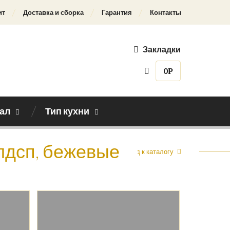
ит
Доставка и сборка
Гарантия
Контакты
Закладки
0
Р
ал
Тип кухни
 лдсп, бежевые
Назад к каталогу