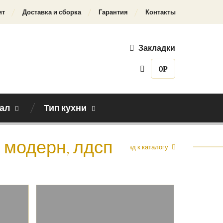
ит
Доставка и сборка
Гарантия
Контакты
Закладки
0
Р
ал
Тип кухни
е модерн, лдсп
Назад к каталогу