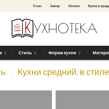
О нас
Замер
Оплата
Кухня в кред
а
Стиль
Форма кухни
Матери
нь
/
Кухни средний, в стил