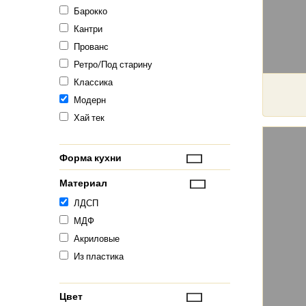
Барокко
Кантри
Прованс
Ретро/Под старину
Классика
Модерн
Хай тек
Форма кухни
Материал
ЛДСП
МДФ
Акриловые
Из пластика
Цвет