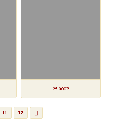
25 000
Р
11
12