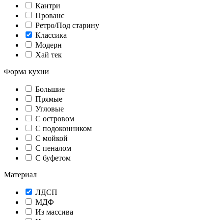
Кантри
Прованс
Ретро/Под старину
Классика
Модерн
Хай тек
Форма кухни
Большие
Прямые
Угловые
С островом
С подоконником
С мойкой
С пеналом
С буфетом
Материал
ЛДСП
МДФ
Из массива