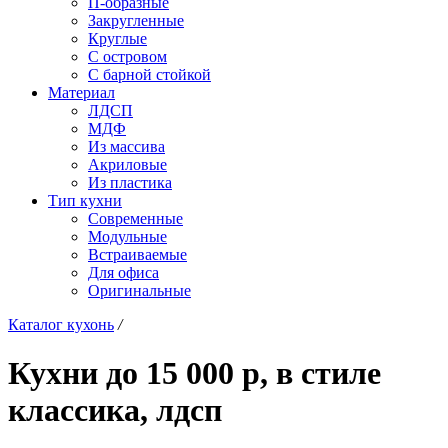
П-образные
Закругленные
Круглые
С островом
С барной стойкой
Материал
ЛДСП
МДФ
Из массива
Акриловые
Из пластика
Тип кухни
Современные
Модульные
Встраиваемые
Для офиса
Оригинальные
Каталог кухонь
/
Кухни до 15 000 р, в стиле
классика, лдсп