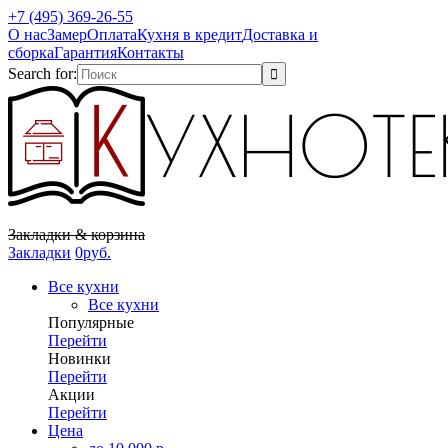
+7 (495) 369-26-55
О нас
Замер
Оплата
Кухня в кредит
Доставка и
сборка
Гарантия
Контакты
Search for:
Закладки & корзина
Закладки
0
р
уб.
Все кухни
Все кухни
Популярные
Перейти
Новинки
Перейти
Акции
Перейти
Цена