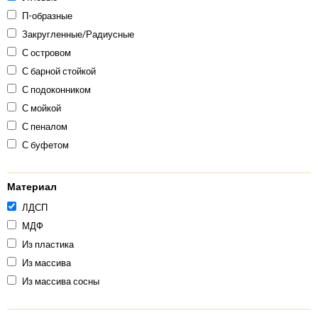
П-образные
Закругленные/Радиусные
С островом
С барной стойкой
С подоконником
С мойкой
С пеналом
С буфетом
Материал
ЛДСП
МДФ
Из пластика
Из массива
Из массива сосны