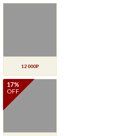
12 000
Р
17%
OFF