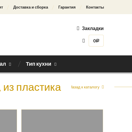
ит
Доставка и сборка
Гарантия
Контакты
Закладки
0
Р
ал
Тип кухни
 из пластика
Назад к каталогу