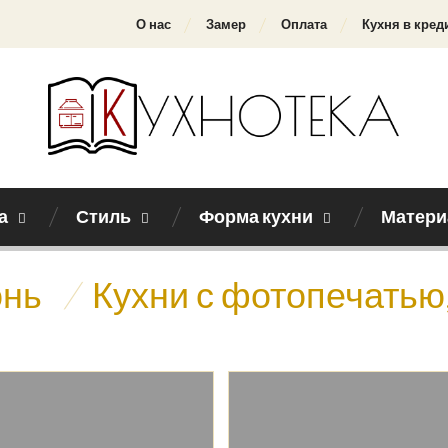
О нас
Замер
Оплата
Кухня в кред
а
Стиль
Форма кухни
Матери
онь
/
Кухни с фотопечатью,