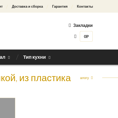
ит
Доставка и сборка
Гарантия
Контакты
Закладки
0
Р
ал
Тип кухни
йкой, из пластика
Назад к каталогу