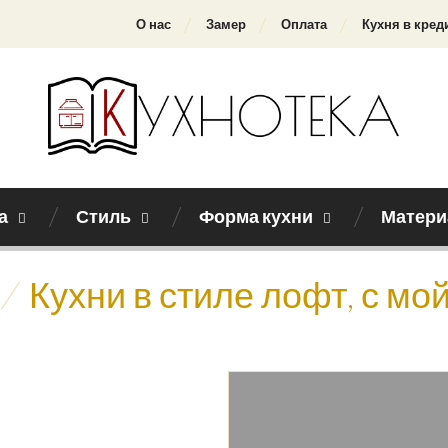
О нас
Замер
Оплата
Кухня в кред
а
Стиль
Форма кухни
Матери
/
Кухни в стиле лофт, с мо