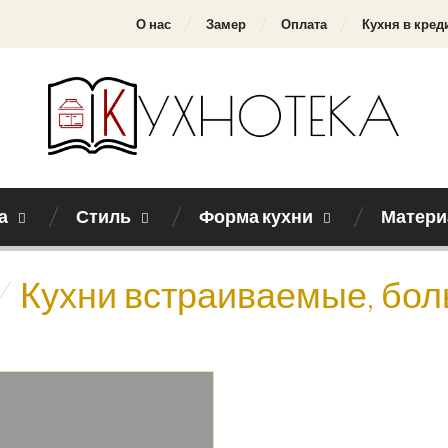
О нас
Замер
Оплата
Кухня в кред
а
Стиль
Форма кухни
Матери
/
Кухни встраиваемые, бол