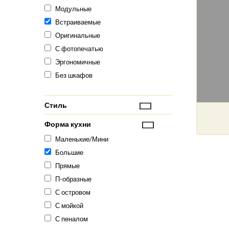
Модульные
Встраиваемые
Оригинальные
С фотопечатью
Эргономичные
Без шкафов
Стиль
Форма кухни
Маленькие/Мини
Большие
Прямые
П-образные
С островом
С мойкой
С пеналом