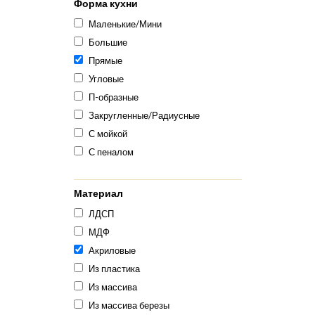
Форма кухни
Маленькие/Мини
Большие
Прямые
Угловые
П-образные
Закругленные/Радиусные
С мойкой
С пеналом
Материал
ЛДСП
МДФ
Акриловые
Из пластика
Из массива
Из массива березы