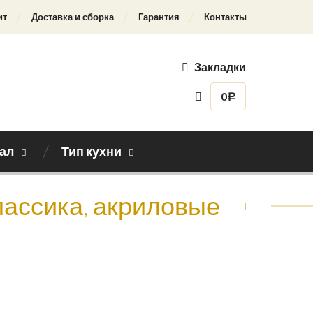
ит
Доставка и сборка
Гарантия
Контакты
Закладки
0
Р
ал
Тип кухни
лассика, акриловые
Назад к каталогу