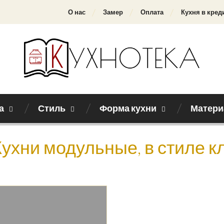
О нас
Замер
Оплата
Кухня в кред
а
Стиль
Форма кухни
Матери
Кухни модульные, в стиле к