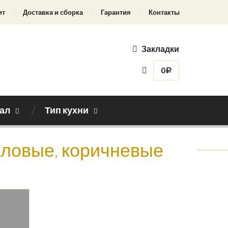
ит
Доставка и сборка
Гарантия
Контакты
Закладки
0
Р
ал
Тип кухни
риловые, коричневые
Назад к каталогу