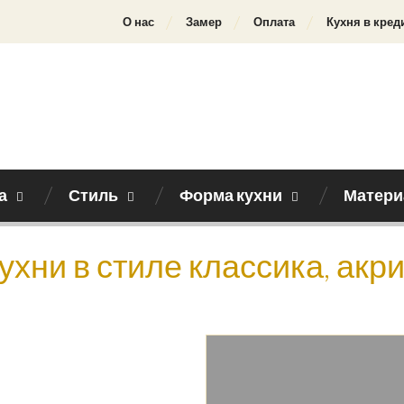
О нас
Замер
Оплата
Кухня в кред
а
Стиль
Форма кухни
Матери
ухни в стиле классика, ак