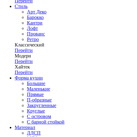
Перейти
Стиль
Арт Деко
Барокко
Кантри
Лофт
Прованс
Ретро
Классический
Перейти
Модерн
Перейти
Хайтек
Перейти
Форма кухни
Большие
Маленькие
Прямые
П-образные
Закругленные
Круглые
С островом
С барной стойкой
Материал
ЛДСП