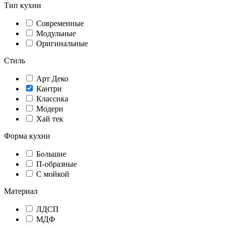
Тип кухни
Современные
Модульные
Оригинальные
Стиль
Арт Деко
Кантри
Классика
Модерн
Хай тек
Форма кухни
Большие
П-образные
С мойкой
Материал
ЛДСП
МДФ