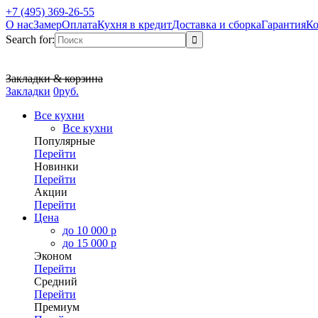
+7 (495) 369-26-55
О нас
Замер
Оплата
Кухня в кредит
Доставка и сборка
Гарантия
Ко
Search for:
Закладки & корзина
Закладки
0
р
уб.
Все кухни
Все кухни
Популярные
Перейти
Новинки
Перейти
Акции
Перейти
Цена
до 10 000 р
до 15 000 р
Эконом
Перейти
Средний
Перейти
Премиум