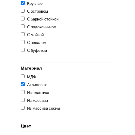
Круглые
С островом
С барной стойкой
С подоконником
С мойкой
С пеналом
С буфетом
Материал
МДФ
Акриловые
Из пластика
Из массива
Из массива сосны
Цвет