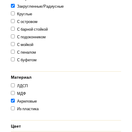
Закругленные/Радиусные
Круглые
С островом
С барной стойкой
С подоконником
С мойкой
С пеналом
С буфетом
Материал
ЛДСП
МДФ
Акриловые
Из пластика
Цвет