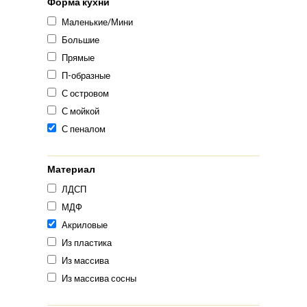
Форма кухни
Маленькие/Мини
Большие
Прямые
П-образные
С островом
С мойкой
С пеналом
Материал
ЛДСП
МДФ
Акриловые
Из пластика
Из массива
Из массива сосны