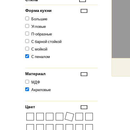
Форма кухни
Большие
Угловые
П-образные
С барной стойкой
С мойкой
С пеналом
Материал
МДФ
Акриловые
Цвет