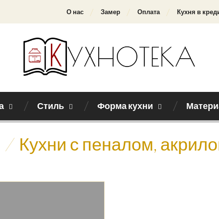
О нас
Замер
Оплата
Кухня в кред
а
Стиль
Форма кухни
Матери
/
Кухни с пеналом, акрил