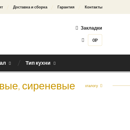
ит
Доставка и сборка
Гарантия
Контакты
Закладки
0
Р
ал
Тип кухни
овые, сиреневые
Назад к каталогу