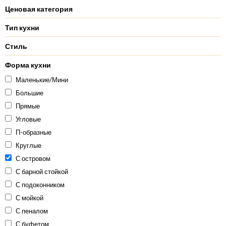
Ценовая категория
Тип кухни
Стиль
Форма кухни
Маленькие/Мини
Большие
Прямые
Угловые
П-образные
Круглые
С островом
С барной стойкой
С подоконником
С мойкой
С пеналом
С буфетом