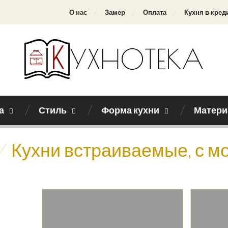
О нас
Замер
Оплата
Кухня в кред
а
Стиль
Форма кухни
Матери
/
Кухни встраиваемые, с м