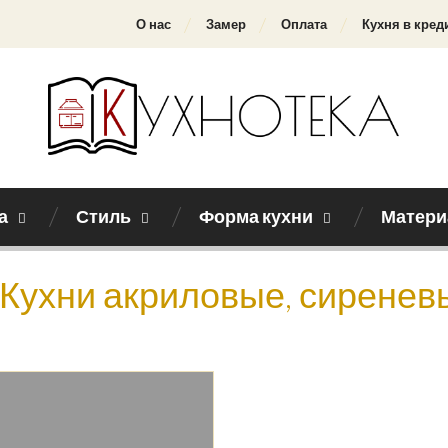
О нас
Замер
Оплата
Кухня в кред
а
Стиль
Форма кухни
Матери
Кухни акриловые, сиреневы