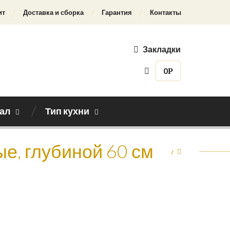
ит
Доставка и сборка
Гарантия
Контакты
Закладки
0
Р
ал
Тип кухни
е, глубиной 60 см
Назад к каталогу