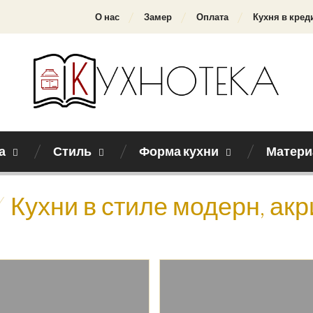
О нас
Замер
Оплата
Кухня в кред
а
Стиль
Форма кухни
Матери
Кухни в стиле модерн, ак