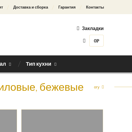
ит
Доставка и сборка
Гарантия
Контакты
Закладки
0
Р
ал
Тип кухни
риловые, бежевые
Назад к каталогу