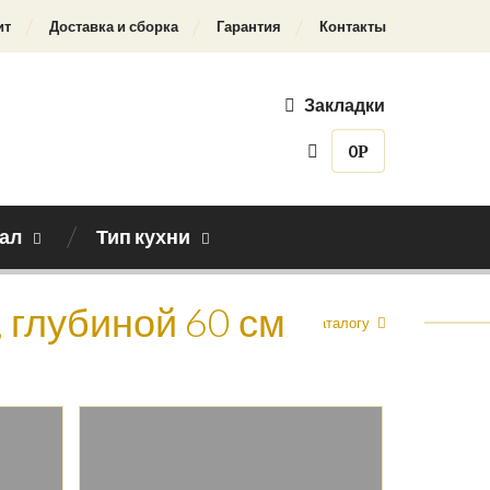
ит
Доставка и сборка
Гарантия
Контакты
Закладки
0
Р
ал
Тип кухни
 глубиной 60 см
Назад к каталогу