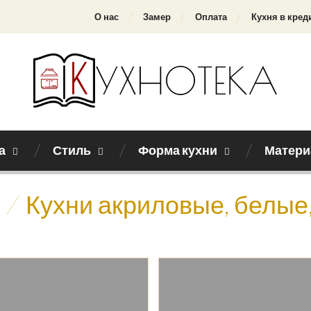
О нас
Замер
Оплата
Кухня в кред
а
Стиль
Форма кухни
Матери
/
Кухни акриловые, белые,