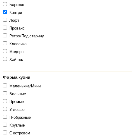
Барокко
Кантри
Лофт
Прованс
Ретро/Под старину
Классика
Модерн
Хай тек
Форма кухни
Маленькие/Мини
Большие
Прямые
Угловые
П-образные
Круглые
С островом