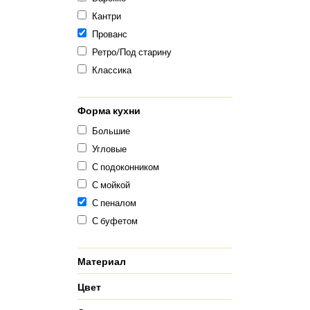
Кантри
Прованс
Ретро/Под старину
Классика
Форма кухни
Большие
Угловые
С подоконником
С мойкой
С пеналом
С буфетом
Материал
Цвет