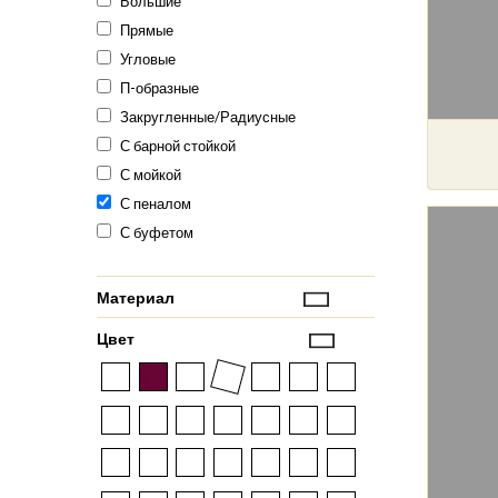
Большие
Прямые
Угловые
П-образные
Закругленные/Радиусные
С барной стойкой
С мойкой
С пеналом
С буфетом
Материал
Цвет