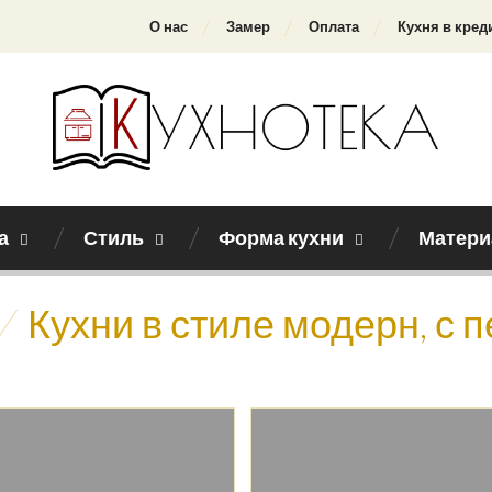
О нас
Замер
Оплата
Кухня в кред
а
Стиль
Форма кухни
Матери
/
Кухни в стиле модерн, с 