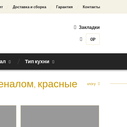
ит
Доставка и сборка
Гарантия
Контакты
Закладки
0
Р
ал
Тип кухни
пеналом, красные
Назад к каталогу