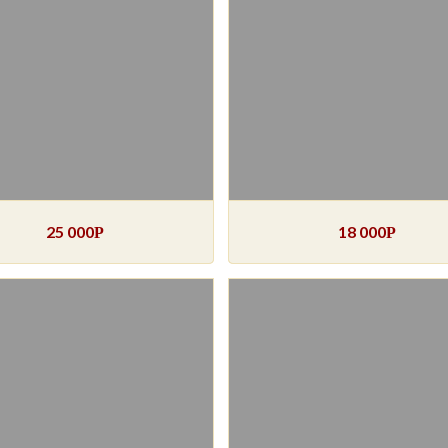
25 000
18 000
Р
Р