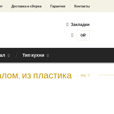
ит
Доставка и сборка
Гарантия
Контакты
Закладки
0
Р
ал
Тип кухни
алом, из пластика
Назад к каталогу