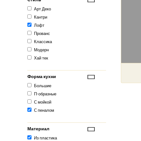
Арт Деко
Кантри
Лофт
Прованс
Классика
Модерн
Хай тек
Форма кухни
Большие
П-образные
С мойкой
С пеналом
Материал
Из пластика