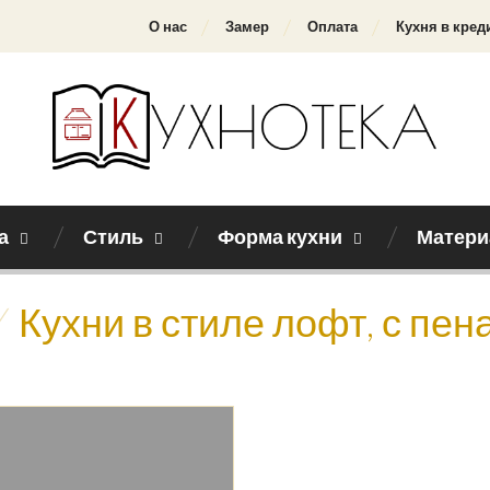
О нас
Замер
Оплата
Кухня в кред
а
Стиль
Форма кухни
Матери
/
Кухни в стиле лофт, с пен