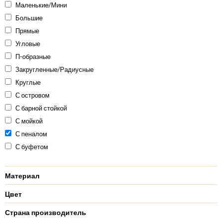
Маленькие/Мини
Большие
Прямые
Угловые
П-образные
Закругленные/Радиусные
Круглые
С островом
С барной стойкой
С мойкой
С пеналом
С буфетом
Материал
Цвет
Страна производитель