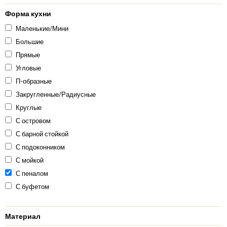
Форма кухни
Маленькие/Мини
Большие
Прямые
Угловые
П-образные
Закругленные/Радиусные
Круглые
С островом
С барной стойкой
С подоконником
С мойкой
С пеналом
С буфетом
Материал