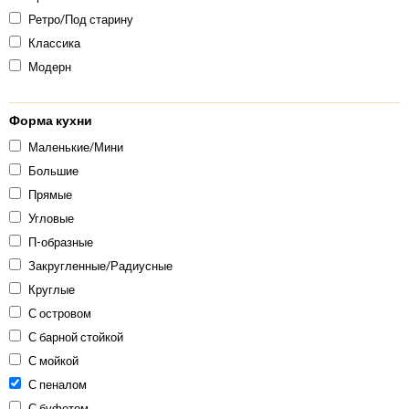
Ретро/Под старину
Классика
Модерн
Форма кухни
Маленькие/Мини
Большие
Прямые
Угловые
П-образные
Закругленные/Радиусные
Круглые
С островом
С барной стойкой
С мойкой
С пеналом
С буфетом