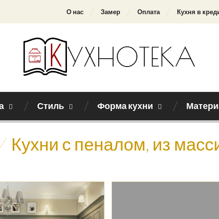
О нас
Замер
Оплата
Кухня в кред
а
Стиль
Форма кухни
Матери
/
Кухни с пеналом, из масс