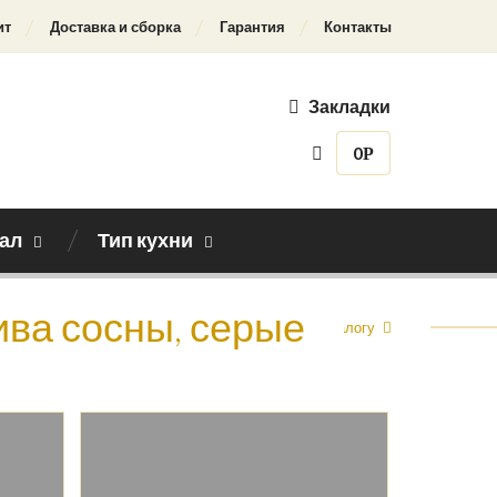
ит
Доставка и сборка
Гарантия
Контакты
Закладки
0
Р
ал
Тип кухни
ива сосны, серые
Назад к каталогу