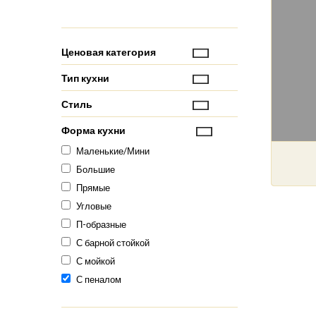
Ценовая категория
Тип кухни
Стиль
Форма кухни
Маленькие/Мини
Большие
Прямые
Угловые
П-образные
С барной стойкой
С мойкой
С пеналом