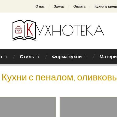
О нас
Замер
Оплата
Кухня в кред
а
Стиль
Форма кухни
Матери
Кухни с пеналом, оливковы