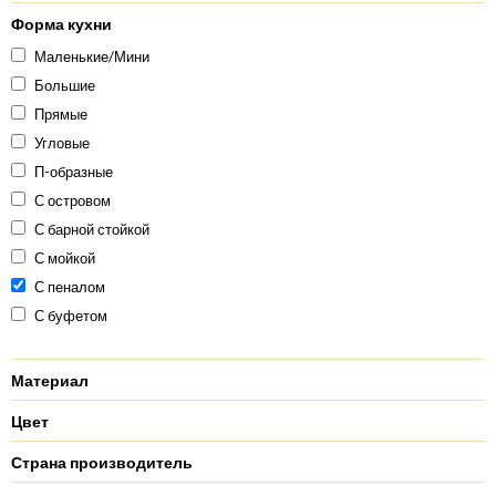
Форма кухни
Маленькие/Мини
Большие
Прямые
Угловые
П-образные
С островом
С барной стойкой
С мойкой
С пеналом
С буфетом
Материал
Цвет
Страна производитель