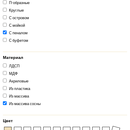
П-образные
Круглые
С островом
С мойкой
С пеналом
С буфетом
Материал
ЛДСП
МДФ
Акриловые
Из пластика
Из массива
Из массива сосны
Цвет