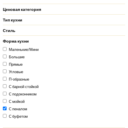
Ценовая категория
Тип кухни
Стиль
Форма кухни
Маленькие/Мини
Большие
Прямые
Угловые
П-образные
С барной стойкой
С подоконником
С мойкой
С пеналом
С буфетом