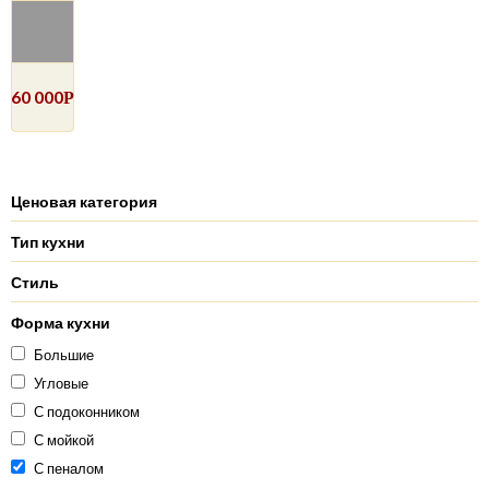
60 000
Р
Ценовая категория
Тип кухни
Стиль
Форма кухни
Большие
Угловые
С подоконником
С мойкой
С пеналом