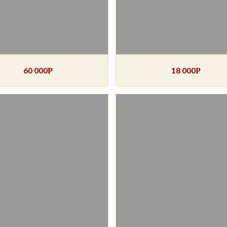
60 000
18 000
Р
Р