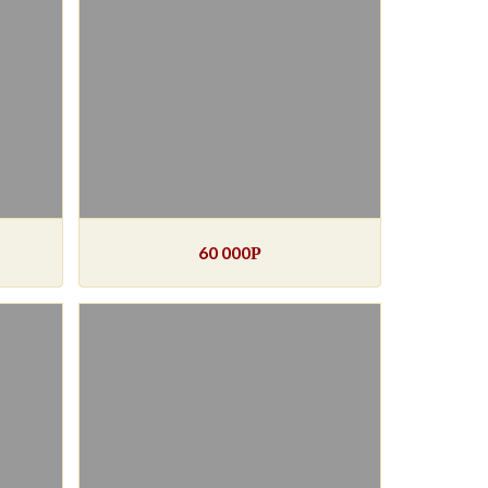
60 000
Р