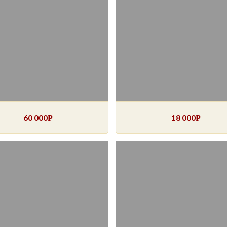
60 000
18 000
Р
Р