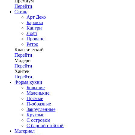
Премиум
Перейти
Стиль
Арт Деко
Барокко
Кантри
Лофт
Прованс
Ретро
Классический
Перейти
Модерн
Перейти
Хайтек
Перейти
Форма кухни
Большие
Маленькие
Прямые
П-образные
Закругленные
Круглые
С островом
С барной стойкой
Материал