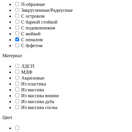
П-образные
Закругленные/Радиусные
С островом
С барной стойкой
С подоконником
С мойкой
С пеналом
С буфетом
Материал
ЛДСП
МДФ
Акриловые
Из пластика
Из массива
Из массива вишни
Из массива дуба
Из массива сосны
Цвет