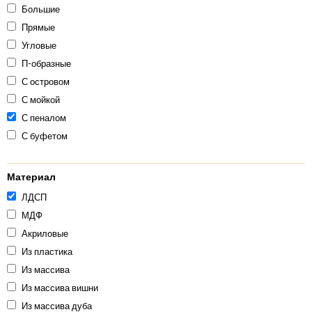
Большие
Прямые
Угловые
П-образные
С островом
С мойкой
С пеналом
С буфетом
Материал
ЛДСП
МДФ
Акриловые
Из пластика
Из массива
Из массива вишни
Из массива дуба