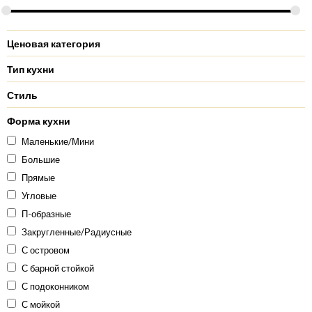
Ценовая категория
Тип кухни
Стиль
Форма кухни
Маленькие/Мини
Большие
Прямые
Угловые
П-образные
Закругленные/Радиусные
С островом
С барной стойкой
С подоконником
С мойкой