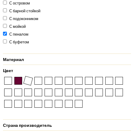
С островом
С барной стойкой
С подоконником
С мойкой
С пеналом
С буфетом
Материал
Цвет
Страна производитель