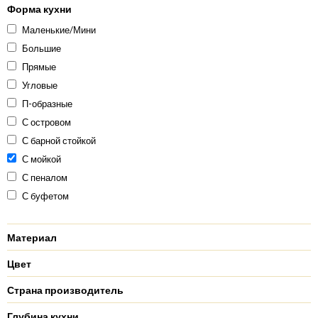
Форма кухни
Маленькие/Мини
Большие
Прямые
Угловые
П-образные
С островом
С барной стойкой
С мойкой
С пеналом
С буфетом
Материал
Цвет
Страна производитель
Глубина кухни