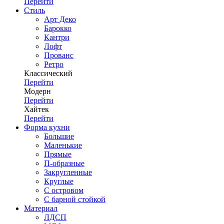
Перейти
Стиль
Арт Деко
Барокко
Кантри
Лофт
Прованс
Ретро
Классический
Перейти
Модерн
Перейти
Хайтек
Перейти
Форма кухни
Большие
Маленькие
Прямые
П-образные
Закругленные
Круглые
С островом
С барной стойкой
Материал
ЛДСП