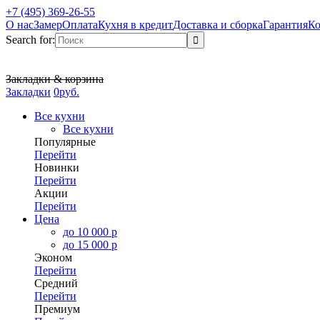
+7 (495) 369-26-55
О нас
Замер
Оплата
Кухня в кредит
Доставка и сборка
Гарантия
Ко
Search for:
Закладки & корзина
Закладки
0
р
уб.
Все кухни
Все кухни
Популярные
Перейти
Новинки
Перейти
Акции
Перейти
Цена
до 10 000 р
до 15 000 р
Эконом
Перейти
Средний
Перейти
Премиум