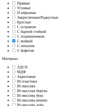
Прямые
Угловые
П-образные
Закругленные/Радиусные
Круглые
С островом
С барной стойкой
С подоконником
С мойкой
С пеналом
С буфетом
Материал
ЛДСП
МДФ
Акриловые
Из пластика
Из массива
Из массива березы
Из массива бука
Из массива вишни
Из массива дуба