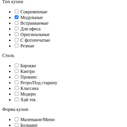
Тип кухни
Современные
Модульные
Встраиваемые
Для офиса
Оригинальные
С фотопечатью
Резные
Стиль
Барокко
Кантри
Прованс
Ретро/Под старину
Классика
Модерн
Хай тек
Форма кухни
Маленькие/Мини
Большие