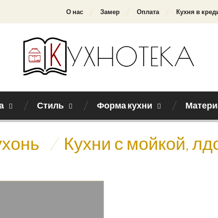
О нас
Замер
Оплата
Кухня в кред
а
Стиль
Форма кухни
Матери
ухонь
/
Кухни с мойкой, лд