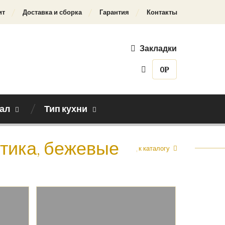
ит
Доставка и сборка
Гарантия
Контакты
Закладки
0
Р
ал
Тип кухни
стика, бежевые
Назад к каталогу