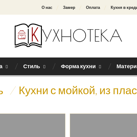
О нас
Замер
Оплата
Кухня в кред
а
Стиль
Форма кухни
Матери
ь
/
Кухни с мойкой, из пла