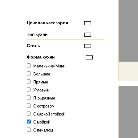
Ценовая категория
Тип кухни
Стиль
Форма кухни
Маленькие/Мини
Большие
Прямые
Угловые
П-образные
С островом
С барной стойкой
С мойкой
С пеналом