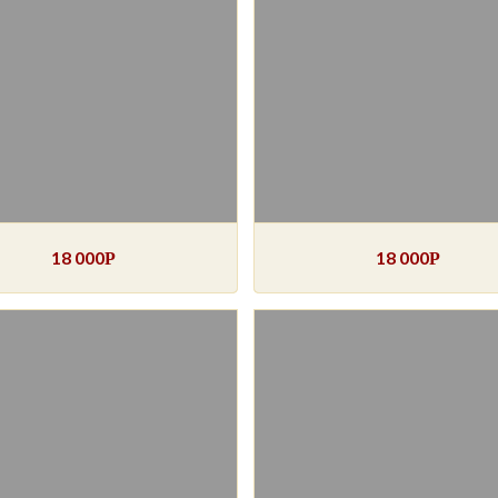
18 000
18 000
Р
Р