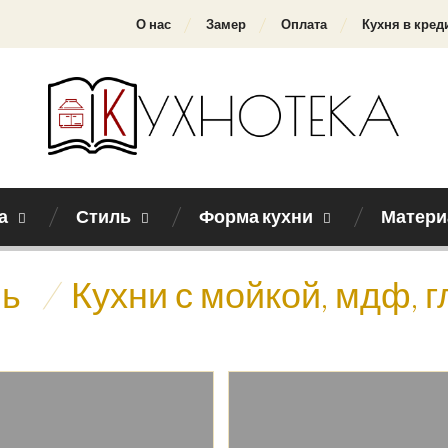
О нас
Замер
Оплата
Кухня в кред
а
Стиль
Форма кухни
Матери
нь
/
Кухни с мойкой, мдф, 