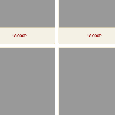
18 000
18 000
Р
Р